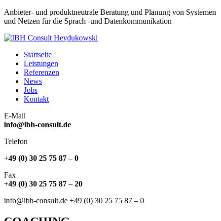
Anbieter- und produktneutrale Beratung und Planung von Systemen
und Netzen für die Sprach -und Datenkommunikation
Planung – Beratung – Ausschreibungen – Kostenoptimierung –
Startseite
Telekommunikation – Datenkommunikation – Sprach- und
IBH Consult Heydukowski
Leistungen
Datenkommunikation – Coaching
Referenzen
News
Jobs
Kontakt
E-Mail
info@ibh-consult.de
Telefon
+49 (0) 30 25 75 87 – 0
Fax
+49 (0) 30 25 75 87 – 20
info@ibh-consult.de +49 (0) 30 25 75 87 – 0