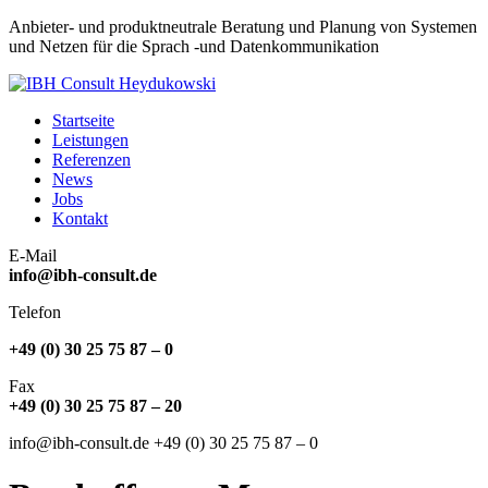
Anbieter- und produktneutrale Beratung und Planung von Systemen
und Netzen für die Sprach -und Datenkommunikation
Planung – Beratung – Ausschreibungen – Kostenoptimierung –
Startseite
Telekommunikation – Datenkommunikation – Sprach- und
IBH Consult Heydukowski
Leistungen
Datenkommunikation – Coaching
Referenzen
News
Jobs
Kontakt
E-Mail
info@ibh-consult.de
Telefon
+49 (0) 30 25 75 87 – 0
Fax
+49 (0) 30 25 75 87 – 20
info@ibh-consult.de +49 (0) 30 25 75 87 – 0